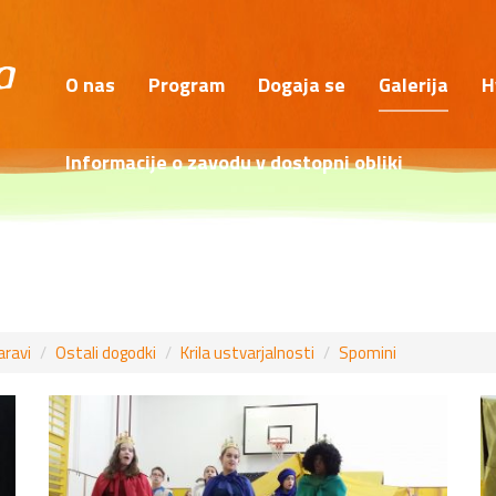
O nas
Program
Dogaja se
Galerija
H
Informacije o zavodu v dostopni obliki
aravi
Ostali dogodki
Krila ustvarjalnosti
Spomini