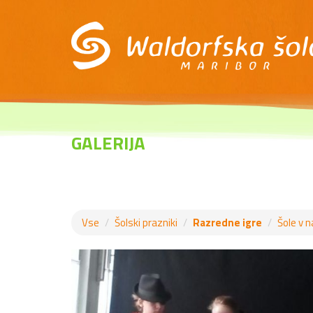
GALERIJA
Vse
Šolski prazniki
Razredne igre
Šole v n