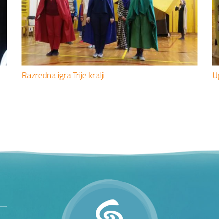
Razredna igra Trije kralji
U