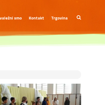
*
valežni smo
Kontakt
Trgovina