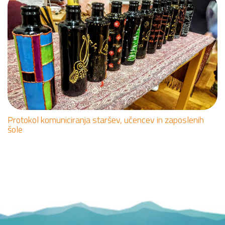
Protokol komuniciranja staršev, učencev in zaposlenih
šole