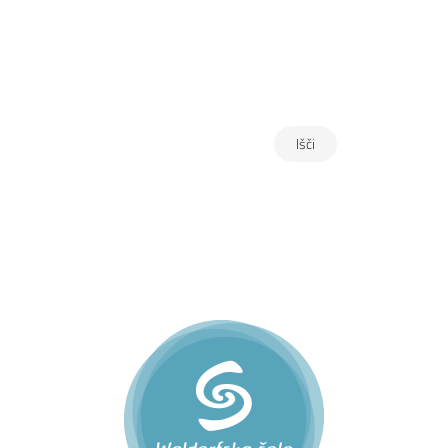
Waldorfska mreža