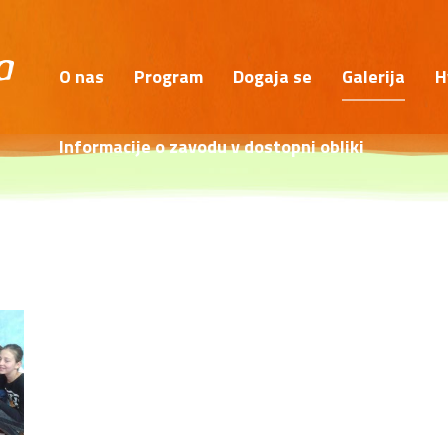
O nas
Program
Dogaja se
Galerija
H
Informacije o zavodu v dostopni obliki