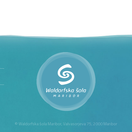
© Waldorfska šola Maribor, Valvasorjeva 75, 2000 Maribor