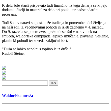
K delu šole starši prispevajo tudi finančno. Iz tega denarja se krijejo
dodatni učitelji in material za delo pri pouku ter nadstandardni
programi.
Tudi šole v naravi so postale že tradicija in pomemben del življenja
na naši šoli. Z večdnevnimi pohodi in izleti začnemo v 4. razredu.
Do 9. razreda se potem zvrsti preko deset šol v naravi: tek na
smučeh, waldorfska olimpijada, alpsko smučanje, plavanje, veslanje,
planinski pohodi ter seveda zaključni izlet.
"Duša se lahko napolni s toplino le iz duše."
Rudolf Steiner
Waldorfska mreža