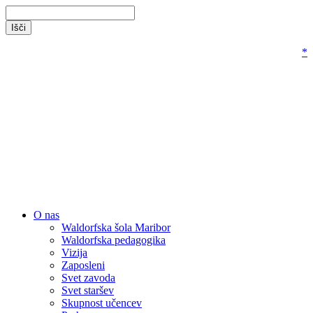
*
O nas
Waldorfska šola Maribor
Waldorfska pedagogika
Vizija
Zaposleni
Svet zavoda
Svet staršev
Skupnost učencev