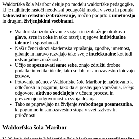
Waldorfska šola Maribor deluje po modelu waldorfske pedagogike,
ki je najhitreje rastoči neodvisni pedagoški model v svetu in ponuja
kakovostno celostno izobraževanje
, močno podprto z
umetnostjo
in drugimi
življenjskimi vsebinami
.
Waldorfsko izobraževanje vzgaja in izobražuje otrokovo
glavo
,
srce
in
roke
in tako razvija njegove
individualne
talente
in sposobnosti.
Naši učenci skozi akademska vprašanja, zgodbe, umetnost,
gibanje in naravo razvijajo tako svoje
intelektualne
kot tudi
ustvarjalne
zmožnosti.
Učijo se
spoznavati same sebe
, znajo združiti drobne
podatke in velike ideale, tako se lahko samozavestno lotevajo
izzivov.
Potovanje učencev Waldorfske šole Maribor je načrtovano k
odločnosti in pogumu, tako da si postavljajo vprašanja, iščejo
odgovore,
aktivno sodelujejo
v učnem procesu in
prevzemajo odgovornost za svoja dejanja.
Tako se pripravljajo na življenje
svobodnega posameznika
,
ki pogumno in samozavestno stopa v svet izzivov in
priložnosti.
Waldorfska šola Maribor