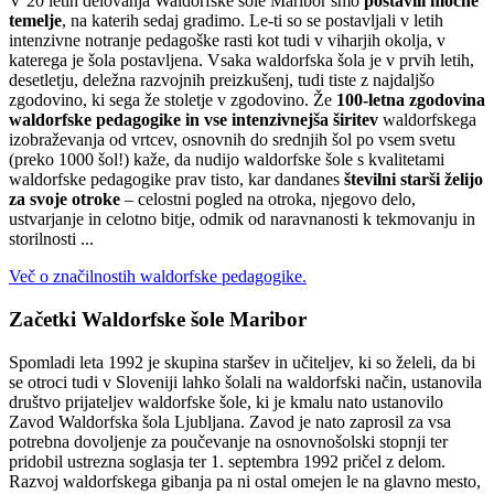
V 20 letih delovanja Waldorfske šole Maribor smo
postavili močne
temelje
, na katerih sedaj gradimo. Le-ti so se postavljali v letih
intenzivne notranje pedagoške rasti kot tudi v viharjih okolja, v
katerega je šola postavljena. Vsaka waldorfska šola je v prvih letih,
desetletju, deležna razvojnih preizkušenj, tudi tiste z najdaljšo
zgodovino, ki sega že stoletje v zgodovino. Že
100-letna zgodovina
waldorfske pedagogike in vse intenzivnejša širitev
waldorfskega
izobraževanja od vrtcev, osnovnih do srednjih šol po vsem svetu
(preko 1000 šol!) kaže, da nudijo waldorfske šole s kvalitetami
waldorfske pedagogike prav tisto, kar dandanes
številni starši želijo
za svoje otroke
– celostni pogled na otroka, njegovo delo,
ustvarjanje in celotno bitje, odmik od naravnanosti k tekmovanju in
storilnosti ...
Več o značilnostih waldorfske pedagogike.
Začetki Waldorfske šole Maribor
Spomladi leta 1992 je skupina staršev in učiteljev, ki so želeli, da bi
se otroci tudi v Sloveniji lahko šolali na waldorfski način, ustanovila
društvo prijateljev waldorfske šole, ki je kmalu nato ustanovilo
Zavod Waldorfska šola Ljubljana. Zavod je nato zaprosil za vsa
potrebna dovoljenje za poučevanje na osnovnošolski stopnji ter
pridobil ustrezna soglasja ter 1. septembra 1992 pričel z delom.
Razvoj waldorfskega gibanja pa ni ostal omejen le na glavno mesto,