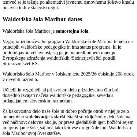
temveč se je težnja po alternativi javnemu osnovnemu šolstvo kmalu
pojavila tudi v štajerski regiji.
Waldorfska šola Maribor danes
Waldorfska šola Maribor je
samostojna šola
.
Vzgojno-izobraževalni program Waldorfske šole Maribor temelji na
principih waldorfske pedagogike in ima status programa, ki je
pridobil javno veljavnost, saj ga je po predhodnem mnenju
Evropskega združenja waldorfskih /Steinerjevih šol potrdil
Strokovni svet RS.
Waldorfsko šolo Maribor v šolskem letu 2025/26 obiskuje 208 otrok
v devetih razredih.
Učitelji in vzgojitelji si pri svojem delu prizadevamo čim bolj
dosledno izvajati načela waldorfske pedagogike, seveda s
prilagajanjem slovenskim razmeram.
Za kakovostno delo naše šole in dobro počutje otrok v njej je zelo
pomembno
sodelovanje s starši
. Starši so vključeni v delo šole na
več načinov: delovne akcije, priprava gledaliških iger, božični sejem
in upravljanje šole, saj ima tako kot vse druge šole tudi Waldorfska
šola Maribor svoj Svet staršev.