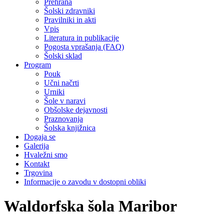
Prehrana
Šolski zdravniki
Pravilniki in akti
Vpis
Literatura in publikacije
Pogosta vprašanja (FAQ)
Šolski sklad
Program
Pouk
Učni načrti
Urniki
Šole v naravi
Obšolske dejavnosti
Praznovanja
Šolska knjižnica
Dogaja se
Galerija
Hvaležni smo
Kontakt
Trgovina
Informacije o zavodu v dostopni obliki
Waldorfska šola Maribor