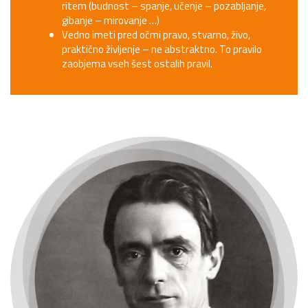
ritem (budnost – spanje, učenje – pozabljanje,
gibanje – mirovanje …)
Vedno imeti pred očmi pravo, stvarno, živo,
praktično življenje – ne abstraktno. To pravilo
zaobjema vseh šest ostalih pravil.