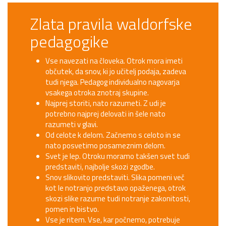
Zlata pravila waldorfske
pedagogike
Vse navezati na človeka. Otrok mora imeti
občutek, da snov, ki jo učitelj podaja, zadeva
tudi njega. Pedagog individualno nagovarja
vsakega otroka znotraj skupine.
Najprej storiti, nato razumeti. Z udi je
potrebno najprej delovati in šele nato
razumeti v glavi.
Od celote k delom. Začnemo s celoto in se
nato posvetimo posameznim delom.
Svet je lep. Otroku moramo takšen svet tudi
predstaviti, najbolje skozi zgodbe.
Snov slikovito predstaviti. Slika pomeni več
kot le notranjo predstavo opaženega, otrok
skozi slike razume tudi notranje zakonitosti,
pomen in bistvo.
Vse je ritem. Vse, kar počnemo, potrebuje