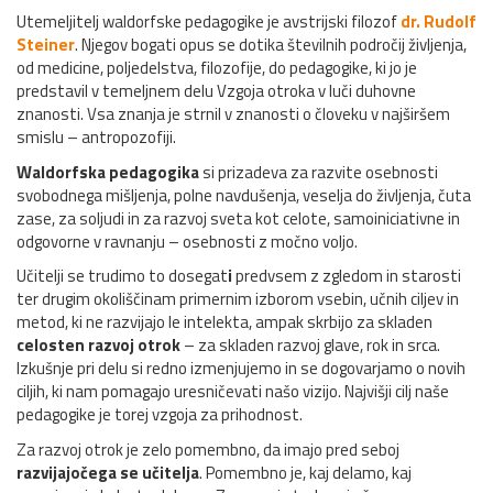
Utemeljitelj waldorfske pedagogike je avstrijski filozof
dr. Rudolf
Steiner
. Njegov bogati opus se dotika številnih področij življenja,
od medicine, poljedelstva, filozofije, do pedagogike, ki jo je
predstavil v temeljnem delu Vzgoja otroka v luči duhovne
znanosti. Vsa znanja je strnil v znanosti o človeku v najširšem
smislu – antropozofiji.
Waldorfska pedagogika
si prizadeva za razvite osebnosti
svobodnega mišljenja, polne navdušenja, veselja do življenja, čuta
zase, za soljudi in za razvoj sveta kot celote, samoiniciativne in
odgovorne v ravnanju – osebnosti z močno voljo.
Učitelji se trudimo to dosegat
i
predvsem z zgledom in starosti
ter drugim okoliščinam primernim izborom vsebin, učnih ciljev in
metod, ki ne razvijajo le intelekta, ampak skrbijo za skladen
celosten razvoj otrok
– za skladen razvoj glave, rok in srca.
Izkušnje pri delu si redno izmenjujemo in se dogovarjamo o novih
ciljih, ki nam pomagajo uresničevati našo vizijo. Najvišji cilj naše
pedagogike je torej vzgoja za prihodnost.
Za razvoj otrok je zelo pomembno, da imajo pred seboj
razvijajočega se učitelja
. Pomembno je, kaj delamo, kaj