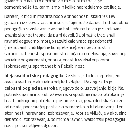
govorimo in kako to delamo. Za razvoj otrok pa je še
pomembnejše to, kar mi smo in koliko napredujemo kot ljudje.
Današnji otroci in mladina bodo v prihodnosti iskalci rešitev
globalnih izzivov, s katerimi se srečujemo že danes. Tudi sodobno
pedagoško raziskovanje vedno bolj kaže na to, da je strokovno
znanje sicer potrebno, da pa ni dovolj. Da bi naši otroci znali
ravnati odgovorno, morajo razviti celo vrsto sposobnosti
(imenovanih tudi ključne kompetence): samostojnost in
samoiniciativnost, sposobnost odločanja in delovanja, zavedanje
socialne odgovornosti, pripravljenost k vseživljenjskemu
izobraževanju, spontanost in fleksibilnost.
Ideja waldorfske pedagogike
že skoraj sto let neprekinjeno
osvaja svet in je aktualna bolj kot kdajkoli. Razlog za to je
celostni pogled na otroka
, njegovo delo, ustvarjanje, bitje. Na
poti iskanja načina izobraževanja, ki spodbuja razvoj otroka in je
hkrati prikrojeno potrebam posameznika, je waldorfska šola že
od nekdaj pod vprašaj postavila namensko in k tekmovanju ter
storilnosti naravnano izobraževanje. Kdor se vključuje v aktualno
debato o izobraževanju, bo morda ravno v waldorfski pedagogiki
našel presenetljive odgovore.