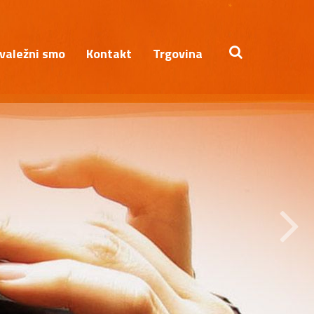
*
valežni smo
Kontakt
Trgovina