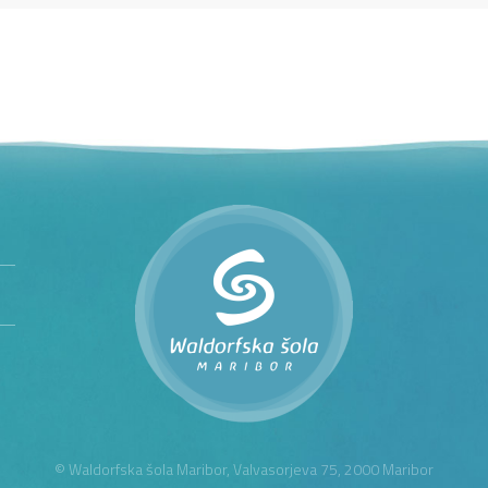
© Waldorfska šola Maribor, Valvasorjeva 75, 2000 Maribor