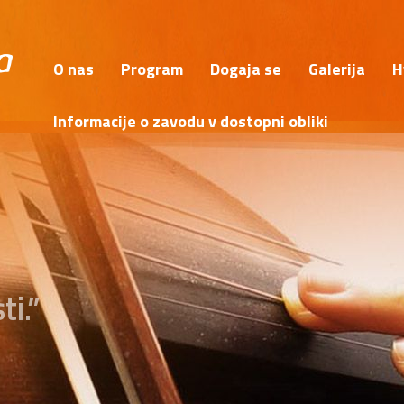
O nas
Program
Dogaja se
Galerija
H
Informacije o zavodu v dostopni obliki
ti.”