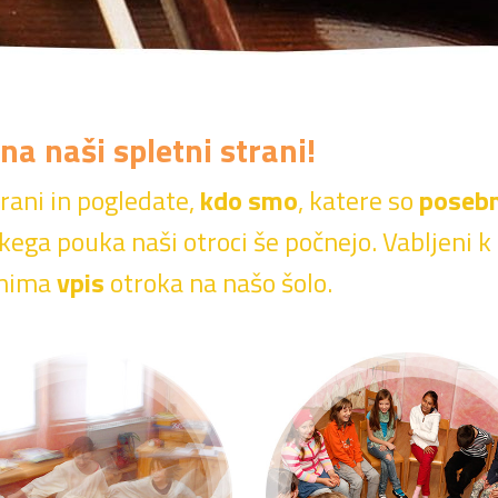
na naši spletni strani!
rani in pogledate,
kdo smo
, katere so
posebn
kega pouka naši otroci še počnejo. Vabljeni 
anima
vpis
otroka na našo šolo.