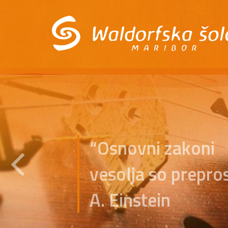
“Osnovni zakoni
vesolja so prepros
A. Einstein