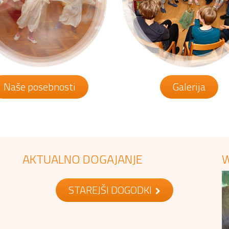
Naše posebnosti
Galerija
AKTUALNO DOGAJANJE
W
STAREJŠI DOGODKI