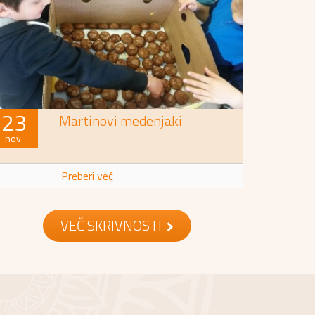
23
Martinovi medenjaki
nov.
Preberi več
VEČ SKRIVNOSTI